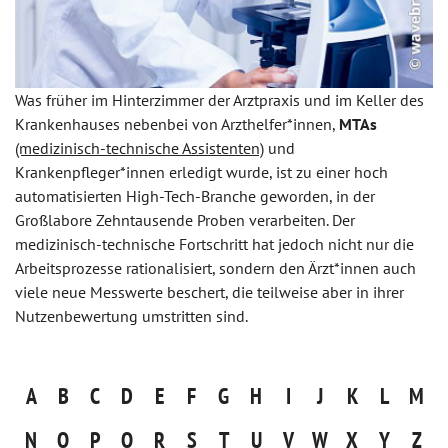
Was früher im Hinterzimmer der Arztpraxis und im Keller des
Krankenhauses nebenbei von Arzthelfer*innen,
MTAs
(medizinisch-technische Assistenten)
und
Krankenpfleger*innen erledigt wurde, ist zu einer hoch
automatisierten High-Tech-Branche geworden, in der
Großlabore Zehntausende Proben verarbeiten. Der
medizinisch-technische Fortschritt hat jedoch nicht nur die
Arbeitsprozesse rationalisiert, sondern den Ärzt*innen auch
viele neue Messwerte beschert, die teilweise aber in ihrer
Nutzenbewertung umstritten sind.
A
B
C
D
E
F
G
H
I
J
K
L
M
N
O
P
Q
R
S
T
U
V
W
X
Y
Z