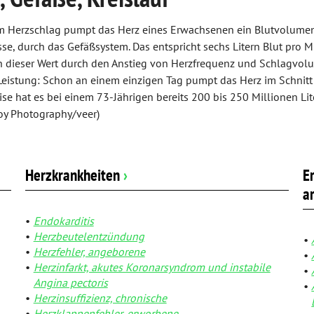
m Herzschlag pumpt das Herz eines Erwachsenen ein Blutvolumen v
sse, durch das Gefäßsystem. Das entspricht sechs Litern Blut pro
h dieser Wert durch den Anstieg von Herzfrequenz und Schlagvolum
eistung: Schon an einem einzigen Tag pumpt das Herz im Schnitt 7
se hat es bei einem 73-Jährigen bereits 200 bis 250 Millionen Lite
loy Photography/veer)
Herzkrankheiten
›
E
a
Endokarditis
Herzbeutelentzündung
Herzfehler, angeborene
Herzinfarkt, akutes Koronarsyndrom und instabile
Angina pectoris
Herzinsuffizienz, chronische
Herzklappenfehler, erworbene