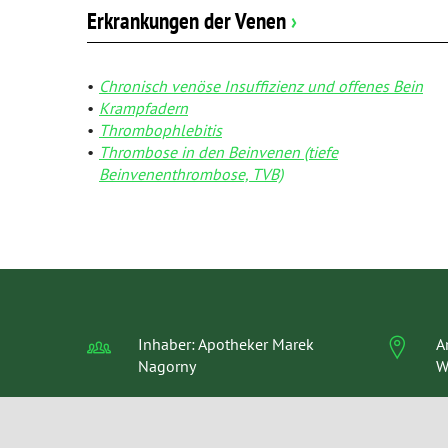
Erkrankungen der Venen
›
Chronisch venöse Insuffizienz und offenes Bein
Krampfadern
Thrombophlebitis
Thrombose in den Beinvenen (tiefe
Beinvenenthrombose, TVB)
Inhaber: Apotheker Marek
A
Nagorny
W