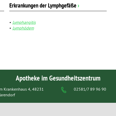
Erkrankungen der Lymphgefäße
›
Lymphangitis
Lymphödem
Apotheke im Gesundheitszentrum
m Krankenhaus 4, 48231
02581/7 89 96 90
arendorf