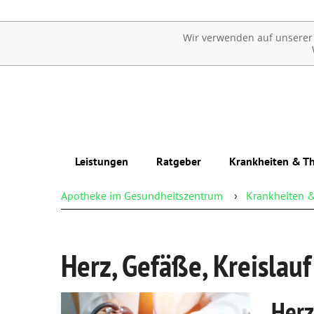
Wir verwenden auf unserer W
Leistungen
Ratgeber
Krankheiten & Th
Apotheke im Gesundheitszentrum
Krankheiten &
Übersicht
Erkrankungen im Alter
Reservierung
Sexualmedizin
Herz, Gefäße, Kreislauf
Notdienst
Ästhetische Chirurgie
Beipackzettelsuche
Augen
Herz