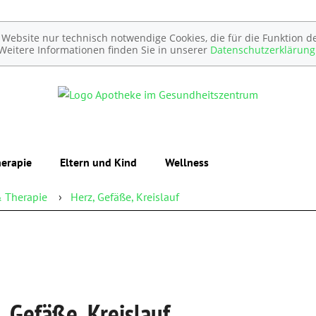
ebsite nur technisch notwendige Cookies, die für die Funktion de
Weitere Informationen finden Sie in unserer
Datenschutzerklärung
erapie
Eltern und Kind
Wellness
 Therapie
Herz, Gefäße, Kreislauf
Unerfüllter Kinderwunsch
Schwangerschaft
Geburt und Stillzeit
Kinderkrankheiten
, Gefäße, Kreislauf