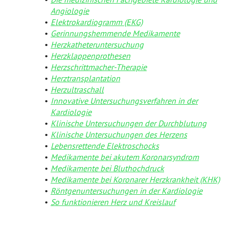
Psychische Erkrankungen
Angiologie
Elektrokardiogramm (EKG)
Neurologie
Gerinnungshemmende Medikamente
Herzkatheteruntersuchung
Schmerz- und Schlafmedizin
Herzklappenprothesen
Herzschrittmacher-Therapie
Frauenkrankheiten
Herztransplantation
Herzultraschall
Männerkrankheiten
Innovative Untersuchungsverfahren in der
Kardiologie
Klinische Untersuchungen der Durchblutung
Klinische Untersuchungen des Herzens
Lebensrettende Elektroschocks
Medikamente bei akutem Koronarsyndrom
Medikamente bei Bluthochdruck
Medikamente bei Koronarer Herzkrankheit (KHK)
Röntgenuntersuchungen in der Kardiologie
So funktionieren Herz und Kreislauf