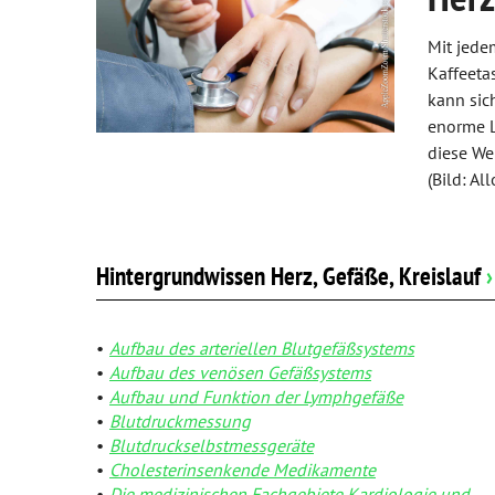
IGel-Check A-Z
Zähne und Kiefer
Mit jede
Laborwerte A-Z
HNO, Atemwege und Lunge
Kaffeeta
kann sic
Reiseimpfungen A-Z
Magen und Darm
enorme L
diese Wei
Notfälle A-Z
Herz, Gefäße, Kreislauf
(Bild: Al
Nahrungsergänzungsmittel A-Z
Stoffwechsel
Heilpflanzen A-Z
Nieren und Harnwege
Hintergrundwissen Herz, Gefäße, Kreislauf
›
Orthopädie und Unfallmedizin
Aufbau des arteriellen Blutgefäßsystems
Rheumatologische Erkrankungen
Aufbau des venösen Gefäßsystems
Aufbau und Funktion der Lymphgefäße
Blut, Krebs und Infektionen
Blutdruckmessung
Blutdruckselbstmessgeräte
Haut, Haare und Nägel
Cholesterinsenkende Medikamente
Die medizinischen Fachgebiete Kardiologie und